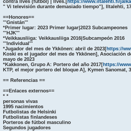
contra Ilves (fútbol) | Ilves.[
https://www.iltalehti.fi/jal
" Vi televisión durante demasiado tiempo"], Iltalehti, 
==Honores==
'''Gnistán'''
*Primer lugar: 2023 Primer lugar|2023 Subcampeones
'''HJK'''
*Veikkausliiga: Veikkausliiga 2016|Subcampeón 2016
'''Individual'''
*Jugador del mes de Ykkönen: abril de 2023[
https://www
Koski es el jugador del mes de Ykkönen], Asociación de
mayo de 2023
*Kakkonen, Grupo A: Portero del año 2017[
https://www
KTP, el mejor portero del bloque A], Kymen Sanomat, 
== Referencias ==
==Enlaces externos==
* *
personas vivas
1995 nacimientos
Futbolistas de Helsinki
Futbolistas finlandeses
Porteros de fútbol masculino
Segundos jugadores