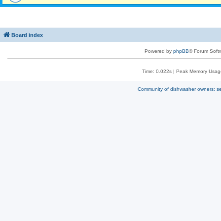
Board index
Powered by
phpBB
® Forum Soft
Time: 0.022s
| Peak Memory Usage
Community of dishwasher owners: sel