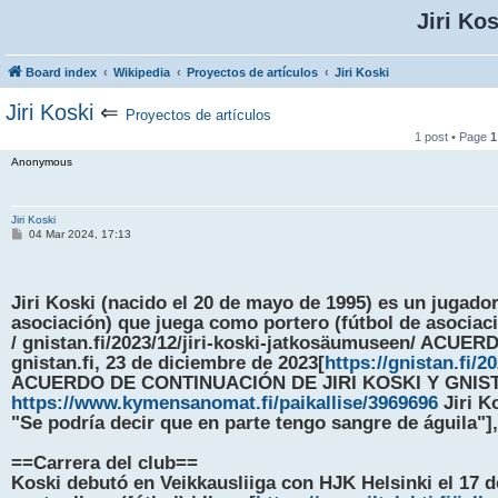
Jiri Kos
Board index
Wikipedia
Proyectos de artículos
Jiri Koski
Jiri Koski
⇐
Proyectos de artículos
1 post • Page
1
Anonymous
Jiri Koski
P
04 Mar 2024, 17:13
o
s
t
Jiri Koski (nacido el 20 de mayo de 1995) es un jugador
asociación) que juega como portero (fútbol de asociació
/ gnistan.fi/2023/12/jiri-koski-jatkosäumuseen/ AC
gnistan.fi, 23 de diciembre de 2023[
https://gnistan.fi/20
ACUERDO DE CONTINUACIÓN DE JIRI KOSKI Y GNISTAN],
https://www.kymensanomat.fi/paikallise/3969696
Jiri K
"Se podría decir que en parte tengo sangre de águila"]
==Carrera del club==
Koski debutó en Veikkausliiga con HJK Helsinki el 17 d