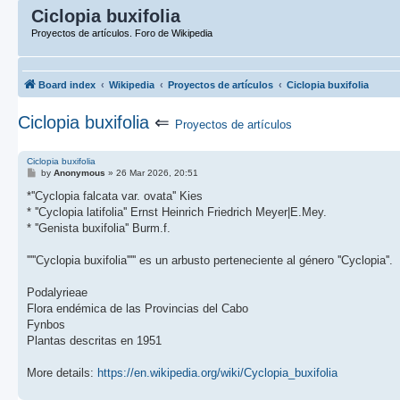
Ciclopia buxifolia
Proyectos de artículos. Foro de Wikipedia
Board index
Wikipedia
Proyectos de artículos
Ciclopia buxifolia
Ciclopia buxifolia
⇐
Proyectos de artículos
Ciclopia buxifolia
P
by
Anonymous
»
26 Mar 2026, 20:51
o
s
*''Cyclopia falcata var. ovata'' Kies
t
* ''Cyclopia latifolia'' Ernst Heinrich Friedrich Meyer|E.Mey.
* ''Genista buxifolia'' Burm.f.
'''''Cyclopia buxifolia''''' es un arbusto perteneciente al género ''Cyclopia''.
Podalyrieae
Flora endémica de las Provincias del Cabo
Fynbos
Plantas descritas en 1951
More details:
https://en.wikipedia.org/wiki/Cyclopia_buxifolia