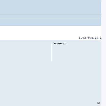
1 post • Page
1
of
1
Anonymous
T
o