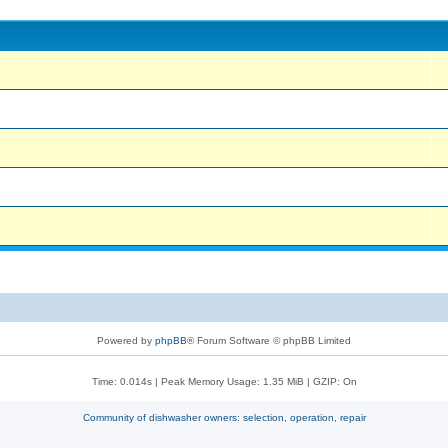
Powered by
phpBB
® Forum Software © phpBB Limited
Time: 0.014s
| Peak Memory Usage: 1.35 MiB | GZIP: On
Community of dishwasher owners: selection, operation, repair