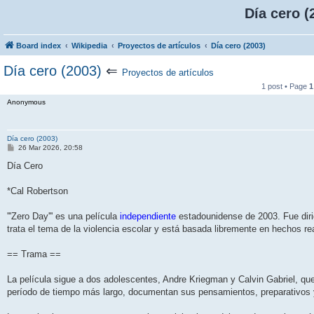
Día cero (
Board index
Wikipedia
Proyectos de artículos
Día cero (2003)
Día cero (2003)
⇐
Proyectos de artículos
1 post • Page
1
Anonymous
Día cero (2003)
P
26 Mar 2026, 20:58
o
s
Día Cero
t
*Cal Robertson
'''Zero Day''' es una película
independiente
estadounidense de 2003. Fue dirig
trata el tema de la violencia escolar y está basada libremente en hechos re
== Trama ==
La película sigue a dos adolescentes, Andre Kriegman y Calvin Gabriel, qu
período de tiempo más largo, documentan sus pensamientos, preparativos