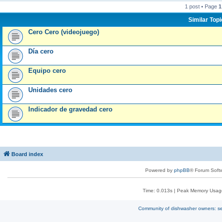
1 post • Page
1
Similar Top
Cero Cero (videojuego)
Día cero
Equipo cero
Unidades cero
Indicador de gravedad cero
Board index
Powered by
phpBB
® Forum Soft
Time: 0.013s
| Peak Memory Usage
Community of dishwasher owners: sel