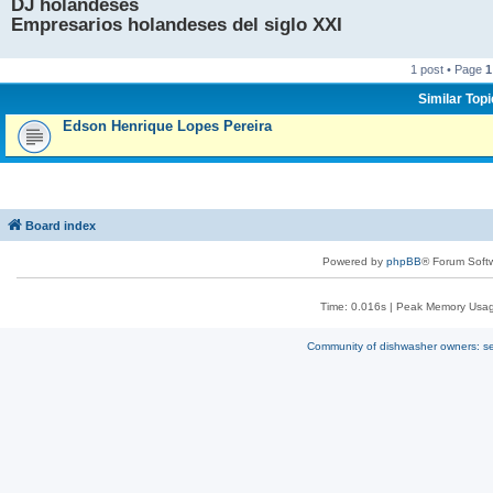
DJ holandeses
Empresarios holandeses del siglo XXI
1 post • Page
1
Similar Top
Edson Henrique Lopes Pereira
Board index
Powered by
phpBB
® Forum Soft
Time: 0.016s
| Peak Memory Usage
Community of dishwasher owners: sel