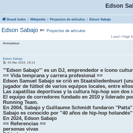
Edson Sa
Board index
Wikipedia
Proyectos de artículos
Edson Sabajo
Edson Sabajo
⇐
Proyectos de artículos
1 post • Page
1
Anonymous
Edson Sabajo
P
04 Mar 2024, 19:13
o
'''Edson Sabajo''' es un DJ, emprendedor e ícono cultu
s
t
== Vida temprana y carrera profesional ==
Edson Samuel Sabajo se crió en Staatsliedenbuurt (un
jugador de fútbol de varios equipos locales, entre ell
Las zapatillas deportivas y la cultura hip-hop son dos
El equipo de corredores fundado en 2010 y liderado p
Running Team.
En 2004, Sabajo y Guillaume Schmidt fundaron ''Patta''
Sabajo es conocido por ''40 años de hip-hop holandés''
En 2024, Edson Sabajo
== Referencias ==
personas vivas