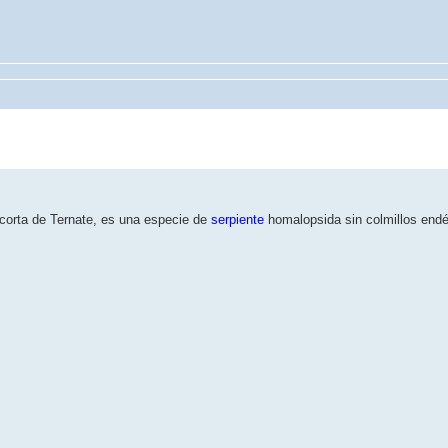
corta de Ternate, es una especie de
serpiente
homalopsida sin colmillos endém