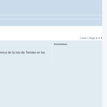
1 post • Page
1
of
1
Anonymous
ica de la isla de Ternate en las