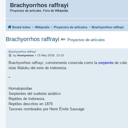
Brachyorrhos raffrayi
Proyectos de artículos. Foro de Wikipedia
Board index
Wikipedia
Proyectos de artículos
Brachyorrhos raffrayi
Brachyorrhos raffrayi
⇐
Proyectos de artículos
Brachyorrhos raffrayi
P
by
Anonymous
»
15 May 2026, 13:10
o
s
Brachyorrhos raffrayi, comúnmente conocida como la
serpiente
de cola 
t
islas Maluku del este de Indonesia.
*
Homalopsidae
Serpientes del sudeste asiático
Reptiles de Indonesia
Reptiles descritos en 1879
Taxones nombrados por Henri Émile Sauvage