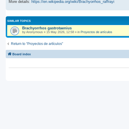
More details:
https://en.wikipedia.org/wiki/Brachyorrhos_raffrayi
SIMILAR TOPICS
Brachyorrhos gastrotaenius
by
Anonymous
»
15 May 2026, 12:58
» in
Proyectos de artículos
Return to “Proyectos de artículos”
Board index