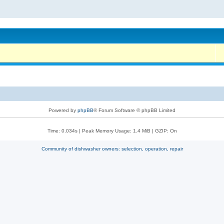
Powered by
phpBB
® Forum Software © phpBB Limited
Time: 0.034s
| Peak Memory Usage: 1.4 MiB | GZIP: On
Community of dishwasher owners: selection, operation, repair