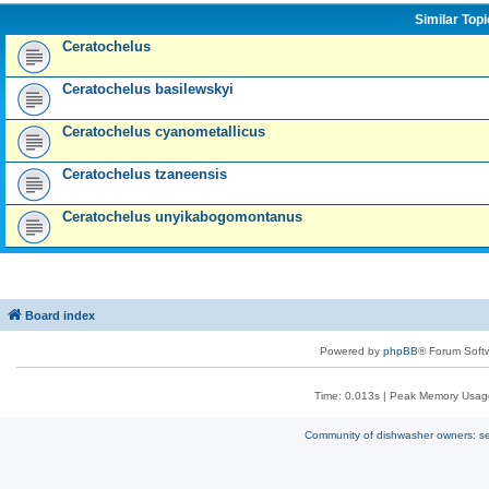
Similar Top
Ceratochelus
Ceratochelus basilewskyi
Ceratochelus cyanometallicus
Ceratochelus tzaneensis
Ceratochelus unyikabogomontanus
Board index
Powered by
phpBB
® Forum Soft
Time: 0.013s
| Peak Memory Usage
Community of dishwasher owners: sel