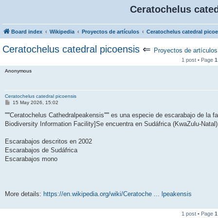
Ceratochelus cated
Board index
Wikipedia
Proyectos de artículos
Ceratochelus catedral pico
Ceratochelus catedral picoensis
⇐
Proyectos de artículos
1 post • Page
1
Anonymous
Ceratochelus catedral picoensis
P
15 May 2026, 15:02
o
s
'''''Ceratochelus Cathedralpeakensis''''' es una especie de escarabajo de la 
t
Biodiversity Information Facility]Se encuentra en Sudáfrica (KwaZulu-Natal)
Escarabajos descritos en 2002
Escarabajos de Sudáfrica
Escarabajos mono
More details:
https://en.wikipedia.org/wiki/Ceratoche ... lpeakensis
1 post • Page
1