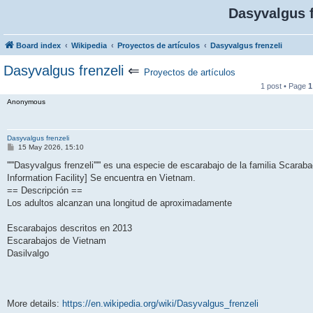
Dasyvalgus f
Board index
Wikipedia
Proyectos de artículos
Dasyvalgus frenzeli
Dasyvalgus frenzeli
⇐
Proyectos de artículos
1 post • Page
1
Anonymous
Dasyvalgus frenzeli
P
15 May 2026, 15:10
o
s
'''''Dasyvalgus frenzeli''''' es una especie de escarabajo de la familia Scaraba
t
Information Facility] Se encuentra en Vietnam.
== Descripción ==
Los adultos alcanzan una longitud de aproximadamente
Escarabajos descritos en 2013
Escarabajos de Vietnam
Dasilvalgo
More details:
https://en.wikipedia.org/wiki/Dasyvalgus_frenzeli