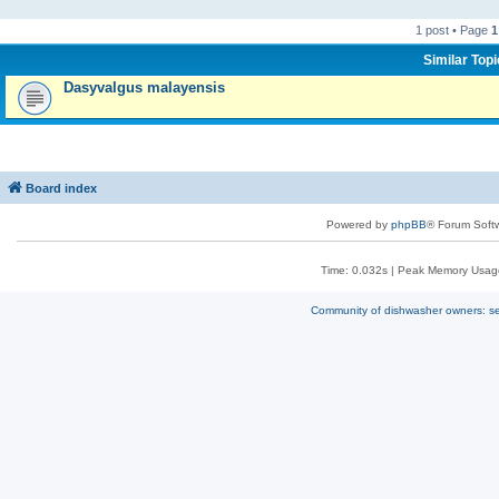
1 post • Page
1
Similar Top
Dasyvalgus malayensis
Board index
Powered by
phpBB
® Forum Soft
Time: 0.032s
| Peak Memory Usage
Community of dishwasher owners: sel