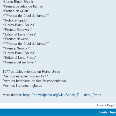
*Libros Black Shuck
*Prensa de árbol de llamas
*Prensa NewCon
*'''''Prensa del árbol de llamas'''''
*''Robot enojado''
*''Libros Black Shuck''
*''Prensa Eibonvale''
*''Editorial Luna Press''
*''Prensa Newcon''
*'''''Prensa del árbol de llamas'''''
*''Prensa Newcon''
*''Libros Black Shuck''
*''Editorial Luna Press''
*''Prensa del río Swan''
1977 establecimientos en Reino Unido
Premios establecidos en 1977
Premios británicos de ficción especulativa
Premios literarios ingleses
More details:
https://en.wikipedia.org/wiki/British_F ... dent_Press
1 post • Page
1
Similar Top