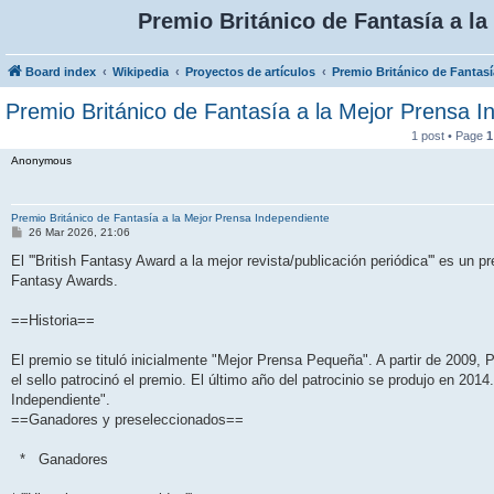
Premio Británico de Fantasía a l
Board index
Wikipedia
Proyectos de artículos
Premio Británico de Fantasí
Premio Británico de Fantasía a la Mejor Prensa I
1 post • Page
1
Anonymous
Premio Británico de Fantasía a la Mejor Prensa Independiente
P
26 Mar 2026, 21:06
o
s
El '''British Fantasy Award a la mejor revista/publicación periódica''' es un 
t
Fantasy Awards.
==Historia==
El premio se tituló inicialmente "Mejor Prensa Pequeña". A partir de 2009, 
el sello patrocinó el premio. El último año del patrocinio se produjo en 201
Independiente".
==Ganadores y preseleccionados==
* Ganadores